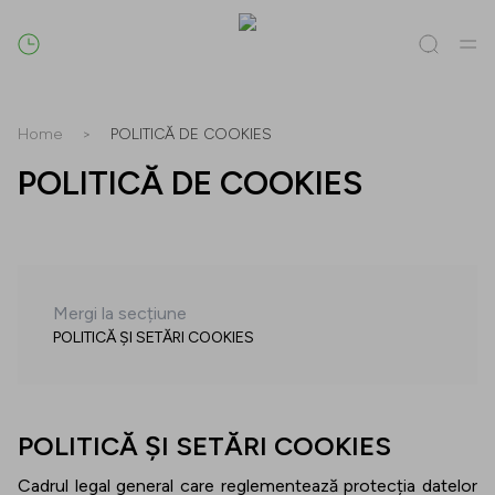
Caută
Home
>
POLITICĂ DE COOKIES
POLITICĂ DE COOKIES
Tot / Toate
(
0
)
Magazine
(
0
)
Oferte
(
0
)
Evenimente
(
0
)
Magazine
Oferte
Mergi la secțiune
POLITICĂ ȘI SETĂRI COOKIES
Evenimente
POLITICĂ ȘI SETĂRI COOKIES
Cadrul legal general care reglementează protecția datelor