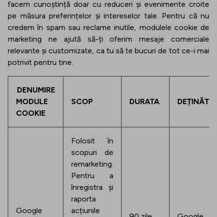
facem cunoștință doar cu reduceri și evenimente croite
pe măsura preferințelor și intereselor tale. Pentru că nu
credem în spam sau reclame inutile, modulele cookie de
marketing ne ajută să-ți oferim mesaje comerciale
relevante și customizate, ca tu să te bucuri de tot ce-i mai
potrivit pentru tine.
DENUMIRE
MODULE
SCOP
DURATA
DEȚINĂTO
COOKIE
Folosit în
scopuri de
remarketing.
Pentru a
înregistra și
raporta
Google
acțiunile
90 zile
Google