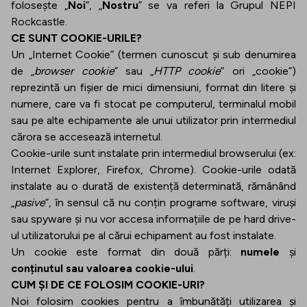
folosește „
Noi
”, „
Nostru
” se va referi la Grupul NEPI
Rockcastle.
CE SUNT COOKIE-URILE?
Un „Internet Cookie” (termen cunoscut și sub denumirea
de „
browser cookie
” sau „
HTTP cookie
” ori „cookie”)
reprezintă un fișier de mici dimensiuni, format din litere și
numere, care va fi stocat pe computerul, terminalul mobil
sau pe alte echipamente ale unui utilizator prin intermediul
cărora se accesează internetul.
Cookie-urile sunt instalate prin intermediul browserului (ex:
Internet Explorer, Firefox, Chrome). Cookie-urile odată
instalate au o durată de existență determinată, rămânând
„
pasive
”, în sensul că nu conțin programe software, viruși
sau spyware și nu vor accesa informațiile de pe hard drive-
ul utilizatorului pe al cărui echipament au fost instalate.
Un cookie este format din două părți:
numele
și
conținutul sau valoarea cookie-ului
.
CUM ȘI DE CE FOLOSIM COOKIE-URI?
Noi folosim cookies pentru a îmbunătăți utilizarea și