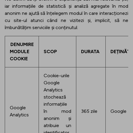
iar informațiile de statistică și analiză agregate în mod
anonim ne ajută să înțelegem modul în care interacționezi
cu site-ul atunci când ne vizitezi și, implicit, să ne
îmbunătățim serviciile și conținutul.
DENUMIRE
MODULE
SCOP
DURATA
DEȚINĂT
COOKIE
Cookie-urile
Google
Analytics
stochează
informațiile
Google
în mod
365 zile
Google
Analytics
anonim și
atribuie un
identificator