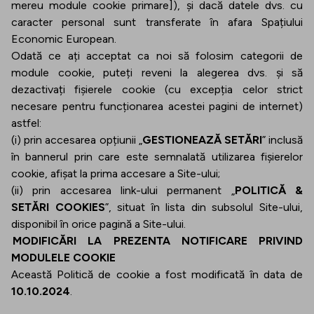
mereu module cookie primare]), și dacă datele dvs. cu
caracter personal sunt transferate în afara Spațiului
Economic European.
Odată ce ați acceptat ca noi să folosim categorii de
module cookie, puteți reveni la alegerea dvs. și să
dezactivați fișierele cookie (cu excepția celor strict
necesare pentru funcționarea acestei pagini de internet)
astfel:
(i) prin accesarea opțiunii „
GESTIONEAZĂ SETĂRI
” inclusă
în bannerul prin care este semnalată utilizarea fișierelor
cookie, afișat la prima accesare a Site-ului;
(ii) prin accesarea link-ului permanent „
POLITICĂ &
SETĂRI COOKIES
”, situat în lista din subsolul Site-ului,
disponibil în orice pagină a Site-ului.
MODIFICĂRI LA PREZENTA NOTIFICARE PRIVIND
MODULELE COOKIE
Această Politică de cookie a fost modificată în data de
10.10.2024
.