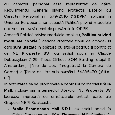
cu caracter personal este reprezentat de către
Regulamentul General privind Protecția Datelor cu
Caracter Personal nr. 679/2016 (“
GDPR
”) aplicabil în
Uniunea Europeana, iar această Politică privind modulele
cookies urmează cerințele prevăzute în GDPR.
Această Politică privind modulele cookie („
Politica privind
modulele cookie
”) descrie diferitele tipuri de cookie-uri
care sunt utilizate în legătură cu site-ul deținut și controlat
de
NE Property BV
, cu sediul social în Claude
Debussylaan 7-29, Tribes Offices SOM Building, etajul 3,
Amsterdam, Țările de Jos, înregistrată la Camera de
Comerț a Țărilor de Jos sub numărul 34285470 („
Site-
ul
”).
În activitatea sa de promovare a centrului comercial
Brăila
Mall
, inclusiv prin intermediul Site-ului,
NE Property BV
lucrează împreună cu următoarele entități parte ale
Grupului NEPI Rockcastle:
Braila Promenada Mall S.R.L.
cu sediul social în
Calea Floreasca nr. 169A, Floreasca 169, Cladirea A,