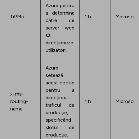
Azure pentru
a determina
TiPMix
1 h
Microsoft
către ce
server web
să
direcționeze
utilizatorii.
Azure
setează
acest cookie
pentru a
x-ms-
direcționa
routing-
1 h
Microsoft
traficul de
name
producție,
specificând
slotul de
producție.