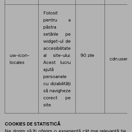
Folosit
pentru a
păstra
setările pe
widget-ul de
accesibilitate
uw-icon-
al site-ului.
90 zile
cdn.userw
locales
Acest lucru
ajută
persoanele
cu dizabilități
să navigheze
corect pe
site.
COOKIES DE STATISTICĂ
Ne dorim să îți oferim o experiență cât mai relevantă ție,