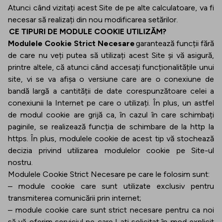
Atunci când vizitați acest Site de pe alte calculatoare, va fi
necesar să realizați din nou modificarea setărilor.
CE TIPURI DE MODULE COOKIE UTILIZĂM?
Modulele Cookie Strict Necesare
garantează funcții fără
de care nu veți putea să utilizați acest Site și vă asigură,
printre altele, că atunci când accesați funcționalitățile unui
site, vi se va afișa o versiune care are o conexiune de
bandă largă a cantității de date corespunzătoare celei a
conexiunii la Internet pe care o utilizați. În plus, un astfel
de modul cookie are grijă ca, în cazul în care schimbați
paginile, se realizează funcția de schimbare de la http la
https. În plus, modulele cookie de acest tip vă stochează
decizia privind utilizarea modulelor cookie pe Site-ul
nostru.
Modulele Cookie Strict Necesare pe care le folosim sunt:
– module cookie care sunt utilizate exclusiv pentru
transmiterea comunicării prin internet;
– module cookie care sunt strict necesare pentru ca noi
să vă oferim serviciul pe care l-ați solicitat în mod explicit