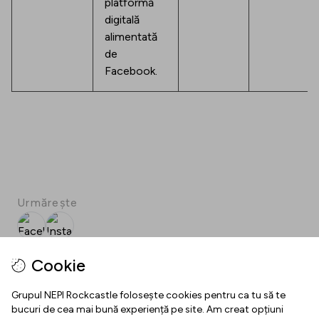
platformă
digitală
alimentată
de
Facebook.
Urmărește
Facebook
Instagram
SPOT
Cookie
Download SPOT
Grupul NEPI Rockcastle folosește cookies pentru ca tu să te
bucuri de cea mai bună experiență pe site. Am creat opțiuni