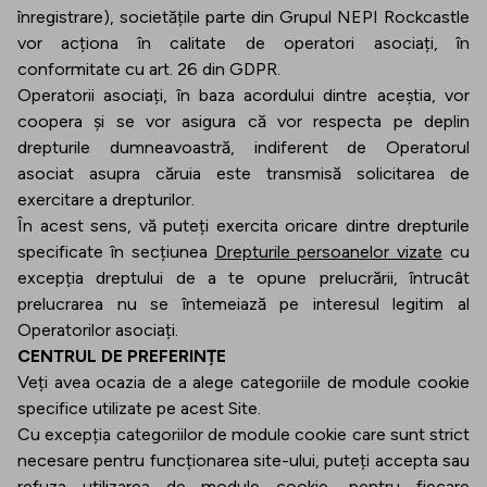
înregistrare), societățile parte din Grupul NEPI Rockcastle
vor acționa în calitate de operatori asociați, în
conformitate cu art. 26 din GDPR.
Operatorii asociați, în baza acordului dintre aceștia, vor
coopera și se vor asigura că vor respecta pe deplin
drepturile dumneavoastră, indiferent de Operatorul
asociat asupra căruia este transmisă solicitarea de
exercitare a drepturilor.
În acest sens, vă puteți exercita oricare dintre drepturile
specificate în secțiunea
Drepturile persoanelor vizate
cu
excepția dreptului de a te opune prelucrării, întrucât
prelucrarea nu se întemeiază pe interesul legitim al
Operatorilor asociați.
CENTRUL DE PREFERINȚE
Veți avea ocazia de a alege categoriile de module cookie
specifice utilizate pe acest Site.
Cu excepția categoriilor de module cookie care sunt strict
necesare pentru funcționarea site-ului, puteți accepta sau
refuza utilizarea de module cookie, pentru fiecare