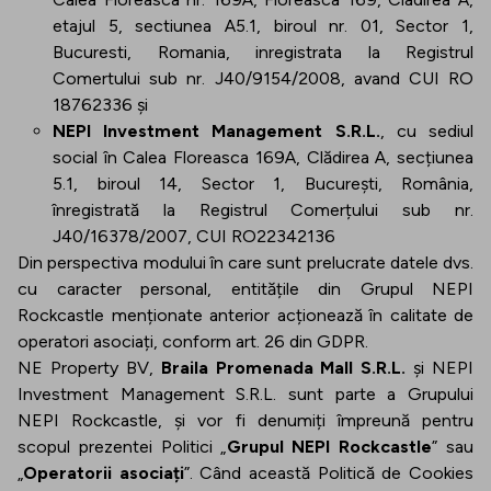
etajul 5, sectiunea A5.1, biroul nr. 01, Sector 1,
Bucuresti, Romania, inregistrata la Registrul
Comertului sub nr. J40/9154/2008, avand CUI RO
18762336 și
NEPI Investment Management S.R.L.
, cu sediul
social în Calea Floreasca 169A, Clădirea A, secțiunea
5.1, biroul 14, Sector 1, București, România,
înregistrată la Registrul Comerțului sub nr.
J40/16378/2007, CUI RO22342136
Din perspectiva modului în care sunt prelucrate datele dvs.
cu caracter personal, entitățile din Grupul NEPI
Rockcastle menționate anterior acționează în calitate de
operatori asociați, conform art. 26 din GDPR.
NE Property BV,
Braila Promenada Mall S.R.L.
și NEPI
Investment Management S.R.L. sunt parte a Grupului
NEPI Rockcastle, și vor fi denumiți împreună pentru
scopul prezentei Politici „
Grupul NEPI Rockcastle
” sau
„
Operatorii asociați
”. Când această Politică de Cookies