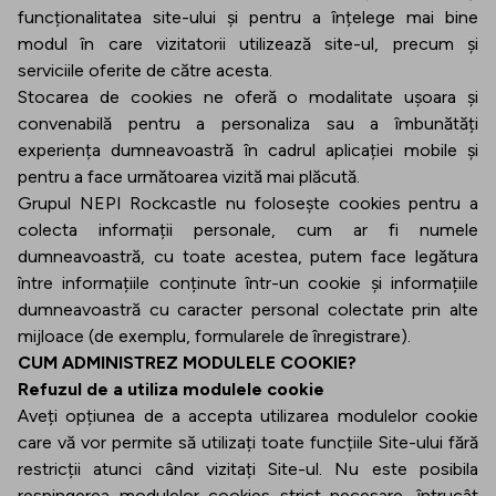
funcționalitatea site-ului și pentru a înțelege mai bine
modul în care vizitatorii utilizează site-ul, precum și
serviciile oferite de către acesta.
Stocarea de cookies ne oferă o modalitate ușoara și
convenabilă pentru a personaliza sau a îmbunătăți
experiența dumneavoastră în cadrul aplicației mobile și
pentru a face următoarea vizită mai plăcută.
Grupul NEPI Rockcastle nu folosește cookies pentru a
colecta informații personale, cum ar fi numele
dumneavoastră, cu toate acestea, putem face legătura
între informațiile conținute într-un cookie și informațiile
dumneavoastră cu caracter personal colectate prin alte
mijloace (de exemplu, formularele de înregistrare).
CUM ADMINISTREZ MODULELE COOKIE?
Refuzul de a utiliza modulele cookie
Aveți opțiunea de a accepta utilizarea modulelor cookie
care vă vor permite să utilizați toate funcțiile Site-ului fără
restricții atunci când vizitați Site-ul. Nu este posibila
respingerea modulelor cookies strict necesare, întrucât